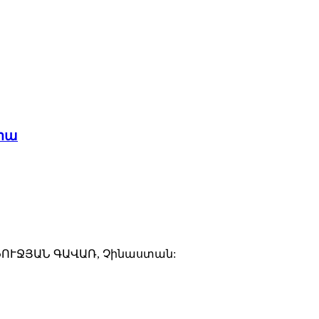
րա
 ՖՈՒՋՅԱՆ ԳԱՎԱՌ, Չինաստան: