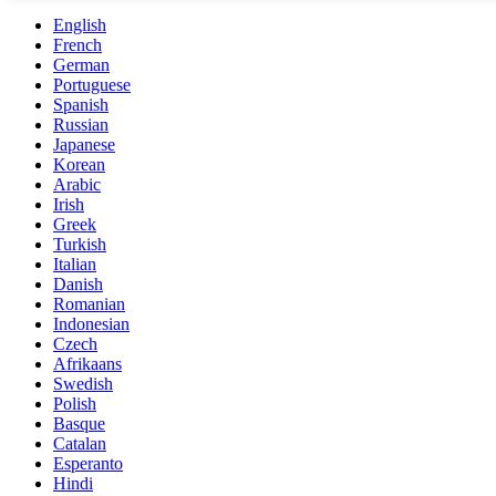
English
French
German
Portuguese
Spanish
Russian
Japanese
Korean
Arabic
Irish
Greek
Turkish
Italian
Danish
Romanian
Indonesian
Czech
Afrikaans
Swedish
Polish
Basque
Catalan
Esperanto
Hindi