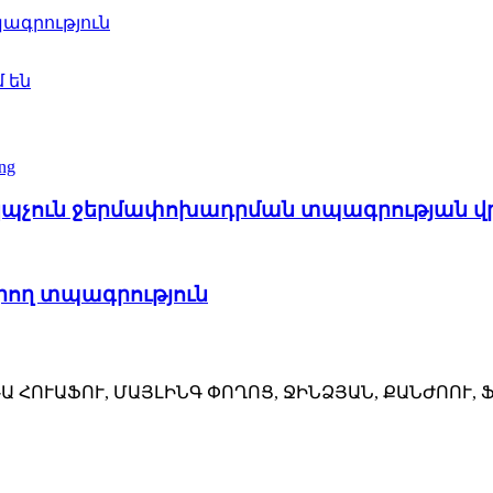
ագրություն
 են
 կպչուն ջերմափոխադրման տպագրության վ
րող տպագրություն
ՆԴԱ ՀՈՒԱՖՈՒ, ՄԱՅԼԻՆԳ ՓՈՂՈՑ, ՋԻՆՁՅԱՆ, ՔԱՆԺՈՈՒ,