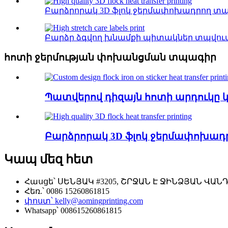
Բարձրորակ 3D ֆլոկ ջերմափոխադրող տպ
Բարձր ձգվող խնամքի պիտակներ տպվում
հոտի ջերմության փոխանցման տպագիր
Պատվերով դիզայն հոտի արդուկը
Բարձրորակ 3D ֆլոկ ջերմափոխադ
Կապ մեզ հետ
Հասցե՝ ՍԵՆՅԱԿ #3205, ՇՐՋԱՆ Է ՋԻՆՁՅԱՆ ՎԱ
Հեռ.՝ 0086 15260861815
փոստ՝ kelly@aomingprinting.com
Whatsapp՝ 008615260861815