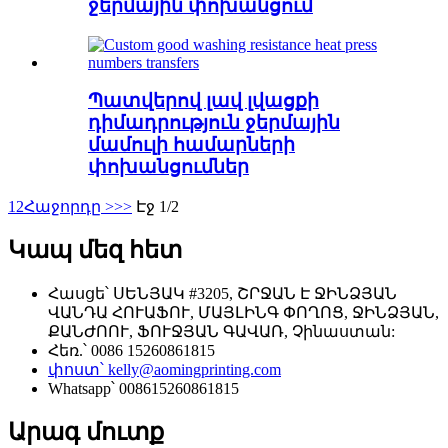
ջերմային փոխանցում
Պատվերով լավ լվացքի
դիմադրություն ջերմային
մամուլի համարների
փոխանցումներ
1
2
Հաջորդը >
>>
Էջ 1/2
Կապ մեզ հետ
Հասցե՝ ՍԵՆՅԱԿ #3205, ՇՐՋԱՆ Է ՋԻՆՁՅԱՆ
ՎԱՆԴԱ ՀՈՒԱՖՈՒ, ՄԱՅԼԻՆԳ ՓՈՂՈՑ, ՋԻՆՁՅԱՆ,
ՔԱՆԺՈՈՒ, ՖՈՒՋՅԱՆ ԳԱՎԱՌ, Չինաստան:
Հեռ.՝ 0086 15260861815
փոստ՝ kelly@aomingprinting.com
Whatsapp՝ 008615260861815
Արագ մուտք