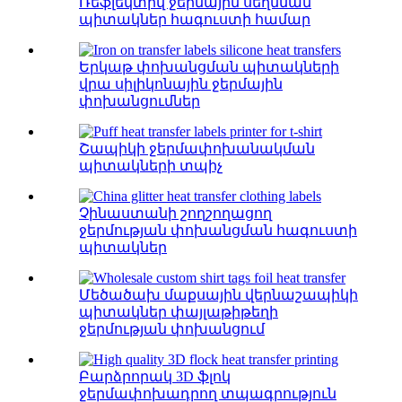
Ռեֆլեկտիվ ջերմային սեղմման
պիտակներ հագուստի համար
Երկաթ փոխանցման պիտակների
վրա սիլիկոնային ջերմային
փոխանցումներ
Շապիկի ջերմափոխանակման
պիտակների տպիչ
Չինաստանի շողշողացող
ջերմության փոխանցման հագուստի
պիտակներ
Մեծածախ մաքսային վերնաշապիկի
պիտակներ փայլաթիթեղի
ջերմության փոխանցում
Բարձրորակ 3D ֆլոկ
ջերմափոխադրող տպագրություն