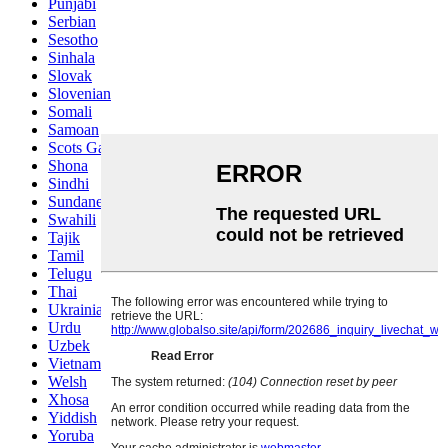
Punjabi
Serbian
Sesotho
Sinhala
Slovak
Slovenian
Somali
Samoan
Scots Gaelic
Shona
Sindhi
Sundanese
Swahili
Tajik
Tamil
Telugu
Thai
Ukrainian
Urdu
Uzbek
Vietnamese
Welsh
Xhosa
Yiddish
Yoruba