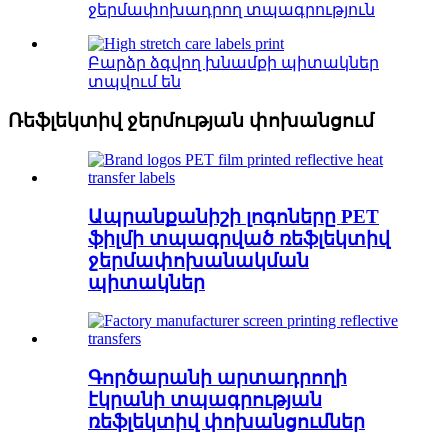
ջերմափոխադրող տպագրություն
Բարձր ձգվող խնամքի պիտակներ
տպվում են
Ռեֆլեկտիվ ջերմության փոխանցում
Ապրանքանիշի լոգոները PET
ֆիլմի տպագրված ռեֆլեկտիվ
ջերմափոխանակման
պիտակներ
Գործարանի արտադրողի
էկրանի տպագրության
ռեֆլեկտիվ փոխանցումներ