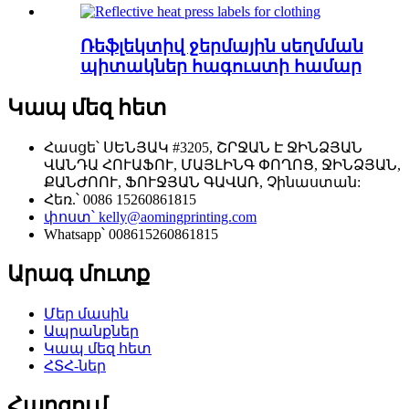
Ռեֆլեկտիվ ջերմային սեղմման
պիտակներ հագուստի համար
Կապ մեզ հետ
Հասցե՝ ՍԵՆՅԱԿ #3205, ՇՐՋԱՆ Է ՋԻՆՁՅԱՆ
ՎԱՆԴԱ ՀՈՒԱՖՈՒ, ՄԱՅԼԻՆԳ ՓՈՂՈՑ, ՋԻՆՁՅԱՆ,
ՔԱՆԺՈՈՒ, ՖՈՒՋՅԱՆ ԳԱՎԱՌ, Չինաստան:
Հեռ.՝ 0086 15260861815
փոստ՝ kelly@aomingprinting.com
Whatsapp՝ 008615260861815
Արագ մուտք
Մեր մասին
Ապրանքներ
Կապ մեզ հետ
ՀՏՀ-ներ
Հարցում